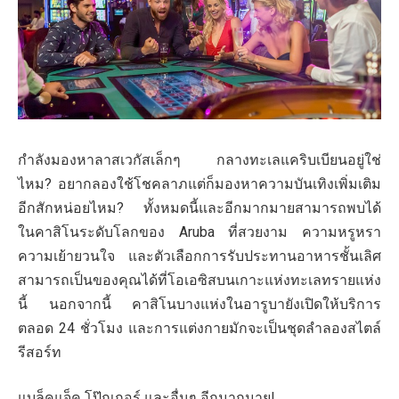
กำลังมองหาลาสเวกัสเล็กๆ กลางทะเลแคริบเบียนอยู่ใช่
ไหม? อยากลองใช้โชคลาภแต่ก็มองหาความบันเทิงเพิ่มเติม
อีกสักหน่อยไหม? ทั้งหมดนี้และอีกมากมายสามารถพบได้
ในคาสิโนระดับโลกของ Aruba ที่สวยงาม ความหรูหรา
ความเย้ายวนใจ และตัวเลือกการรับประทานอาหารชั้นเลิศ
สามารถเป็นของคุณได้ที่โอเอซิสบนเกาะแห่งทะเลทรายแห่ง
นี้ นอกจากนี้ คาสิโนบางแห่งในอารูบายังเปิดให้บริการ
ตลอด 24 ชั่วโมง และการแต่งกายมักจะเป็นชุดลำลองสไตล์
รีสอร์ท
แบล็คแจ็ค โป๊กเกอร์ และอื่นๆ อีกมากมาย!