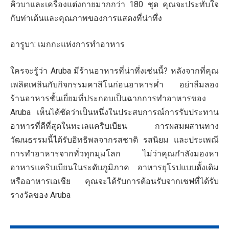
คิวบาและเครื่องแต่งกายมากกว่า 180 ชุด คุณจะประทับใจ
กับท่าเต้นและคุณภาพของการแสดงที่น่าทึ่ง
อารูบา: เมกกะแห่งการทำอาหาร
ใครจะรู้ว่า Aruba มีร้านอาหารที่น่าทึ่งเช่นนี้? หลังจากที่คุณ
เพลิดเพลินกับกิจกรรมคาสิโนก่อนอาหารค่ำ อย่าลืมลอง
ร้านอาหารชั้นเยี่ยมที่ประกอบเป็นฉากการทำอาหารของ
Aruba เห็นได้ชัดว่าเป็นหนึ่งในประสบการณ์การรับประทาน
อาหารที่ดีที่สุดในทะเลแคริบเบียน การผสมผสานทาง
วัฒนธรรมนี้ได้รับอิทธิพลจากรสชาติ รสนิยม และประเพณี
การทำอาหารจากทั่วทุกมุมโลก ไม่ว่าคุณกำลังมองหา
อาหารแคริบเบียนในระดับภูมิภาค อาหารยุโรปแบบดั้งเดิม
หรืออาหารเอเชีย คุณจะได้รับการต้อนรับจากเชฟที่ได้รับ
รางวัลของ Aruba