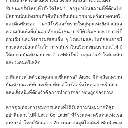
กำลังมองหาที่จะเต้นรำจนถึงรุ่งเช้าหลังจากที่คุณได้รับ
ชัยชนะครั้งใหญ่ที่โต๊ะใช่ไหม? อารูบาเป็นสถานที่ที่ต้องไป!
มีสถานบันเทิงยามค่ำคืนที่น่าตื่นเต้นมากมายพร้อมวงดนตรี
และดีเจชั้นยอด คาสิโนรีสอร์ทรายใหญ่ทุกแห่งยังนำเสนอ
ความบันเทิงที่เป็นเอกลักษณ์ เช่น บาร์บีคิวริมชายหาด ปาร์ตี้
ตามธีม และกิจกรรมพิเศษอื่น ๆ โรงแรมและไนต์คลับอาจมี
การแสดงบัลเล่ต์ในน้ำ การเต้นรำในบริเวณขอบรกและไฟ ผู้
ให้ความบันเทิงนานาชาติ แฟชั่นโชว์ กลุ่มเต้นรำในท้องถิ่น
และวงดนตรีเหล็ก
เวทีแสดงสไตล์ของคุณมากขึ้นเหรอ? Aruba มีตัวเลือกความ
บันเทิงบนเวทีที่ยอดเยี่ยมที่คาสิโนรีสอร์ทใหญ่สองหรือสาม
แห่ง สิ่งหนึ่งที่ต้องจำคือการทำการจอง ของถูกจองด่วน!
หากคุณต้องการชมการแสดงที่ได้รับความนิยมมากที่สุด
อย่าลืมแวะไปที่ Let’s Go Latin!’ ที่โรงละครคริสตัลแห่งเรอ
เนซองส์ โดยมีนักแสดง 26 คนจากสตูดิโอเต้นรำชั้นนำของ