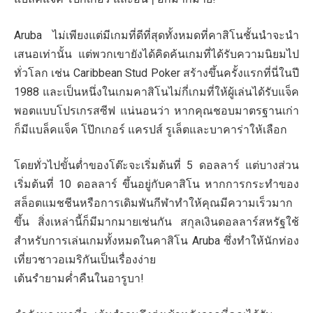
Aruba ไม่เพียงแต่มีเกมที่ดีที่สุดทั้งหมดที่คาสิโนชั้นนำจะนำ
เสนอเท่านั้น แต่พวกเขายังได้คิดค้นเกมที่ได้รับความนิยมไป
ทั่วโลก เช่น Caribbean Stud Poker สร้างขึ้นครั้งแรกที่นี่ในปี
1988 และเป็นหนึ่งในเกมคาสิโนไม่กี่เกมที่ให้ผู้เล่นได้รับแจ็ค
พอตแบบโปรเกรสซีฟ แน่นอนว่า หากคุณชอบมาตรฐานเก่า
ก็มีแบล็คแจ็ค โป๊กเกอร์ แครปส์ รูเล็ตและบาคาร่าให้เลือก
โดยทั่วไปขั้นต่ำของโต๊ะจะเริ่มต้นที่ 5 ดอลลาร์ แต่บางส่วน
เริ่มต้นที่ 10 ดอลลาร์ ขึ้นอยู่กับคาสิโน หากการกระทำของ
สล็อตแมชชีนหรือการเดิมพันกีฬาทำให้คุณมีความเร็วมาก
ขึ้น สิ่งเหล่านี้ก็มีมากมายเช่นกัน สกุลเงินดอลลาร์สหรัฐใช้
สำหรับการเล่นเกมทั้งหมดในคาสิโน Aruba ซึ่งทำให้นักท่อง
เที่ยวชาวอเมริกันเป็นเรื่องง่าย
เต้นรำยามค่ำคืนในอารูบา!