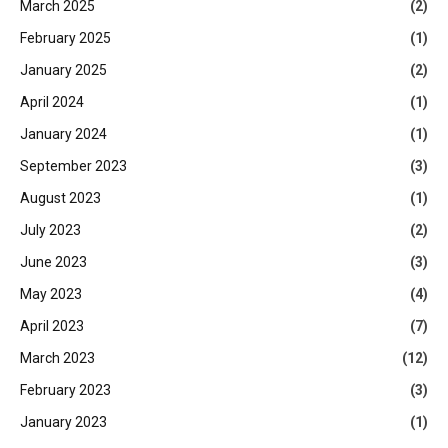
March 2025
(2)
February 2025
(1)
January 2025
(2)
April 2024
(1)
January 2024
(1)
September 2023
(3)
August 2023
(1)
July 2023
(2)
June 2023
(3)
May 2023
(4)
April 2023
(7)
March 2023
(12)
February 2023
(3)
January 2023
(1)