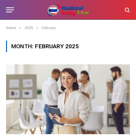
»
»
Home
2025
February
MONTH:
FEBRUARY 2025