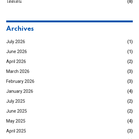
โดดเด่น
(8)
Archives
July 2026
(1)
June 2026
(1)
April 2026
(2)
March 2026
(3)
February 2026
(3)
January 2026
(4)
July 2025
(2)
June 2025
(2)
May 2025
(4)
April 2025
(3)