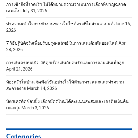
การเข้าถึงที่รวดเร็ว ไม่ได้หมายความว่าเป็นการเลือกที่ชาญฉลาด
เสมอไป
July 31, 2026
ทำความเข้าใจการทำงานของเว็บไซต์ตรงที่ไม่ผ่านเอเย่นต์
June 16,
2026
7 วิธีปฏิบัติจริงเพื่อปรับปรุงผลลัพธ์ในการเล่นเดิมพันออนไลน์
April
28, 2026
การเงินครอบครัว: วิธีคุยเรื่องเงินกับคนรักและการออมเงินเพื่อลูก
April 21, 2026
ห้องครัวในบ้าน จัดฟังก์ชันอย่างไรให้ทำอาหารสนุกและทำความ
สะอาดง่าย
March 14, 2026
บัตรเครดิตช้อปปิ้ง เลือกบัตรไหนได้คะแนนสะสมและเครดิตเงินคืน
เยอะสุด
March 3, 2026
Categories