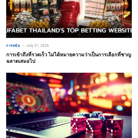
July 31, 2026
การพนัน
การเข้าถึงที่รวดเร็ว ไม่ได้หมายความว่าเป็นการเลือกที่ชาญ
ฉลาดเสมอไป