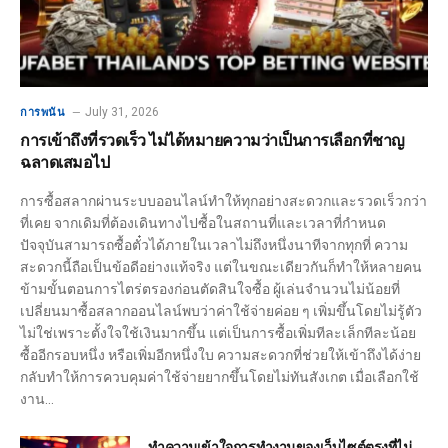
July 31, 2026
การพนัน
การเข้าถึงที่รวดเร็ว ไม่ได้หมายความว่าเป็นการเลือกที่ชาญ
ฉลาดเสมอไป
การซื้อสลากผ่านระบบออนไลน์ทำให้ทุกอย่างสะดวกและรวดเร็วกว่า
ที่เคย จากเดิมที่ต้องเดินทางไปซื้อในสถานที่และเวลาที่กำหนด
ปัจจุบันสามารถซื้อตั๋วได้ภายในเวลาไม่ถึงหนึ่งนาทีจากทุกที่ ความ
สะดวกนี้ถือเป็นข้อดีอย่างแท้จริง แต่ในขณะเดียวกันก็ทำให้หลายคน
ข้ามขั้นตอนการไตร่ตรองก่อนตัดสินใจซื้อ ผู้เล่นจำนวนไม่น้อยที่
เปลี่ยนมาซื้อสลากออนไลน์พบว่าค่าใช้จ่ายค่อย ๆ เพิ่มขึ้นโดยไม่รู้ตัว
ไม่ใช่เพราะตั้งใจใช้เงินมากขึ้น แต่เป็นการซื้อเพิ่มทีละเล็กทีละน้อย
ซื้ออีกรอบหนึ่ง หรือเพิ่มอีกหนึ่งใบ ความสะดวกที่ช่วยให้เข้าถึงได้ง่าย
กลับทำให้การควบคุมค่าใช้จ่ายยากขึ้นโดยไม่ทันสังเกต เมื่อเลือกใช้
งาน…
ทำความเข้าใจการทำงานของเว็บไซต์ตรงที่ไม่