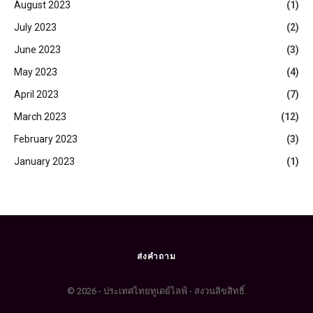
August 2023
(1)
July 2023
(2)
June 2023
(3)
May 2023
(4)
April 2023
(7)
March 2023
(12)
February 2023
(3)
January 2023
(1)
ส่งคำถาม
© 2026 - ประเทศไทยทูเดย์ไลฟ์ - สงวนลิขสิทธิ์.